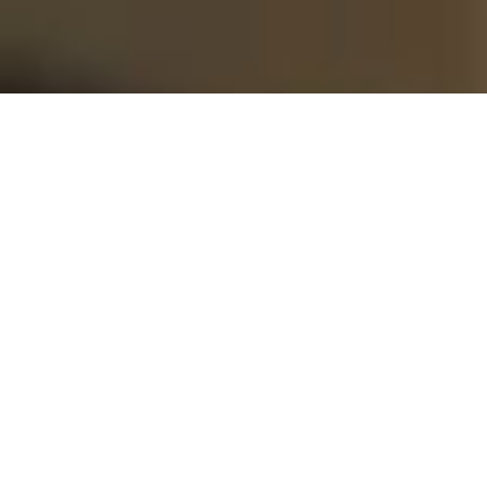
Disfruta como nunca en Hospitality VIP del
Reale Arena. Vivirás una experiencia única y
exclusiva desde las ubicaciones más
privilegiadas de nuestro campo. Acompañado
de un ambiente relajado, sentirás de cerca la
emoción del partido, recibirás una atención
personalizada y podrás saborear la
gastronomía de nuestra tierra. ¡Descubre otra
forma de vivir el fútbol y de sentir a la Real!