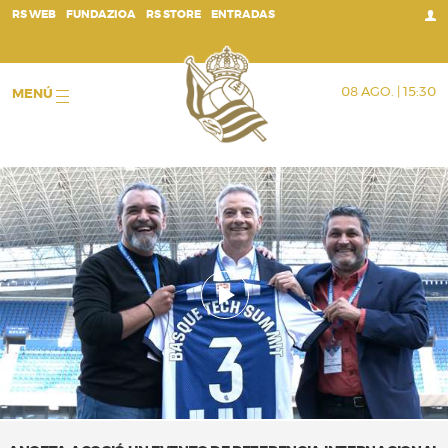
;
RS WEB
FUNDAZIOA
RS STORE
ENTRADAS
08 AGO. | 15:30
MENÚ