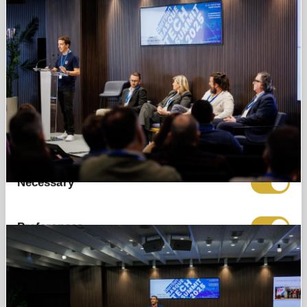
to provide social media features and to analyse
our traffic. We also share information about your
use of our site with our social media, advertising
and analytics partners who may combine it with
other information that you’ve provided to them or
that they’ve collected from your use of their
services.
Consent
Necessary
Selection
Preferences
Statistics