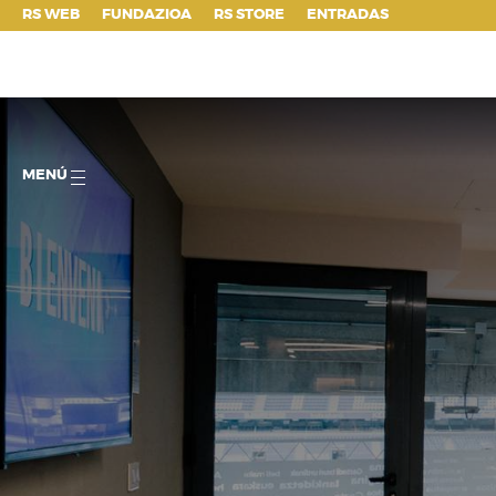
;
RS WEB
FUNDAZIOA
RS STORE
ENTRADAS
MENÚ