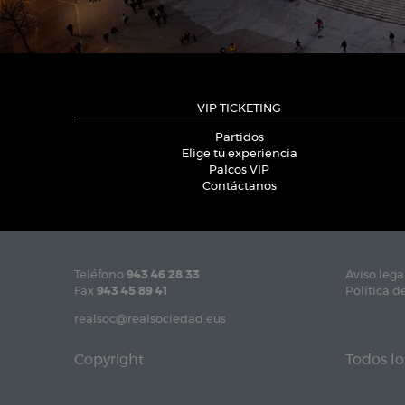
VIP TICKETING
Partidos
Elige tu experiencia
Palcos VIP
Contáctanos
Teléfono
943 46 28 33
Aviso lega
Fax
943 45 89 41
Política d
realsoc@realsociedad.eus
Copyright
Todos lo