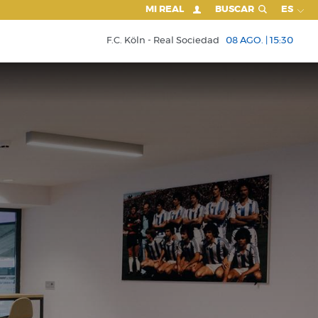
MI REAL
BUSCAR
ES
F.C. Köln
Real Sociedad
08 AGO. | 15:30