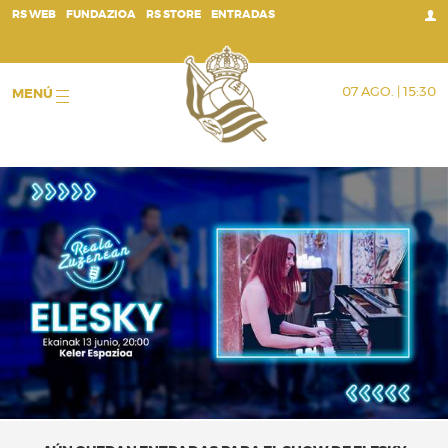
;
RS WEB
FUNDAZIOA
RS STORE
ENTRADAS
07 AGO. | 15:30
MENÚ