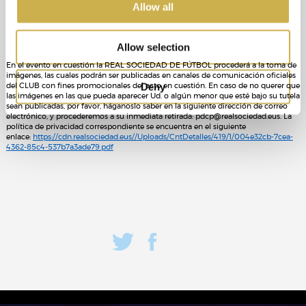
Allow all
Allow selection
En el evento en cuestión la REAL SOCIEDAD DE FÚTBOL procederá a la toma de
imágenes, las cuales podrán ser publicadas en canales de comunicación oficiales
Deny
del CLUB con fines promocionales del acto en cuestión. En caso de no querer que
las imágenes en las que pueda aparecer Ud. o algún menor que esté bajo su tutela
sean publicadas, por favor, háganoslo saber en la siguiente dirección de correo
electrónico, y procederemos a su inmediata retirada: pdcp@realsociedad.eus. La
política de privacidad correspondiente se encuentra en el siguiente
enlace:
https://cdn.realsociedad.eus//Uploads/CntDetalles/419/1/004e32cb-7cea-
4362-85c4-537b7a3ade79.pdf