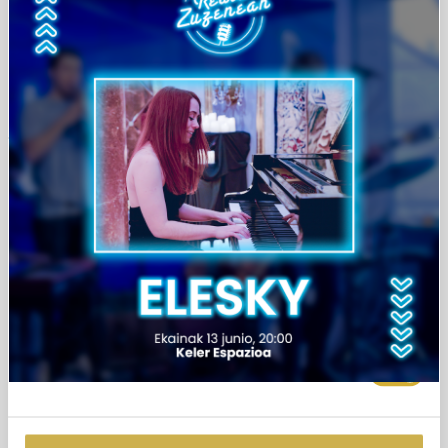
our social media, advertising and analytics partners who
may combine it with other information that you’ve
provided to them or that they’ve collected from your use
of their services.
Consent
Necessary
Selection
Preferences
Statistics
Marketing