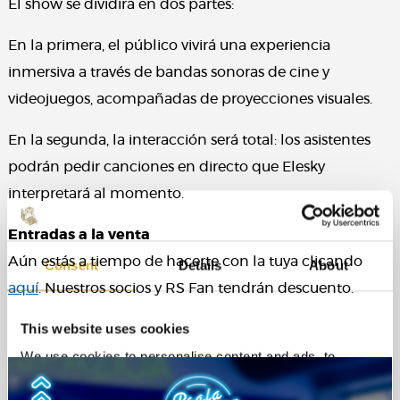
El show se dividirá en dos partes:
En la primera, el público vivirá una experiencia
inmersiva a través de bandas sonoras de cine y
videojuegos, acompañadas de proyecciones visuales.
En la segunda, la interacción será total: los asistentes
podrán pedir canciones en directo que Elesky
interpretará al momento.
Entradas a la venta
Aún estás a tiempo de hacerte con la tuya clicando
Consent
Details
About
aquí
. Nuestros socios y RS Fan tendrán descuento.
This website uses cookies
We use cookies to personalise content and ads, to
provide social media features and to analyse our traffic.
We also share information about your use of our site with