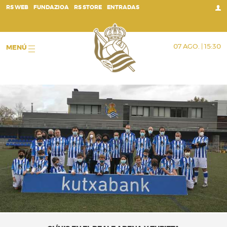
;
RS WEB
FUNDAZIOA
RS STORE
ENTRADAS
07 AGO. | 15:30
MENÚ