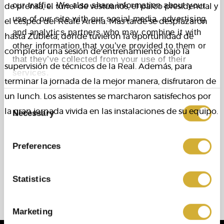
our traffic. We also share information about your
de prensa, el túnel de vestuarios, el palco presidencial y
use of our site with our social media, advertising
el césped del Reale Arena. Más tarde se desplazaron
and analytics partners who may combine it with
hasta Zubieta, donde tuvieron la oportunidad de
other information that you’ve provided to them or
completar una sesión de entrenamiento bajo la
that they’ve collected from your use of their
supervisión de técnicos de la Real. Además, para
services.
terminar la jornada de la mejor manera, disfrutaron de
un lunch. Los asistentes se marcharon satisfechos por
Consent
la gran jornada vivida en las instalaciones de su equipo.
Necessary
Selection
Preferences
Statistics
Marketing