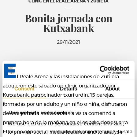
CLÍNIC EN EL REALE ARENA Y ZUBIETA
Bonita jornada con
Kutxabank
29/11/2021
E
l Reale Arena y las instalaciones de Zubieta
acogieron este sábado un clínic organizado por
Consent
Details
About
Kutxabank, patrocinador txuri urdin. 15 parejas,
formadas por un adulto y un niño o niña, disfrutaron
This website uses cookies
de otra jornada inolvidable. La visita comenzó a
primera hora de la mañana en el estadio donostiarra.
We use cookies to personalise content and ads,
to provide social media features and to analyse
El grupo conoció el vestuario del primer equipo, la sala