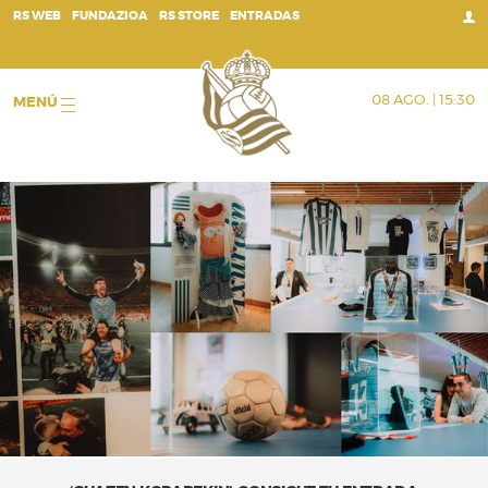
;
RS WEB
FUNDAZIOA
RS STORE
ENTRADAS
08 AGO. | 15:30
MENÚ