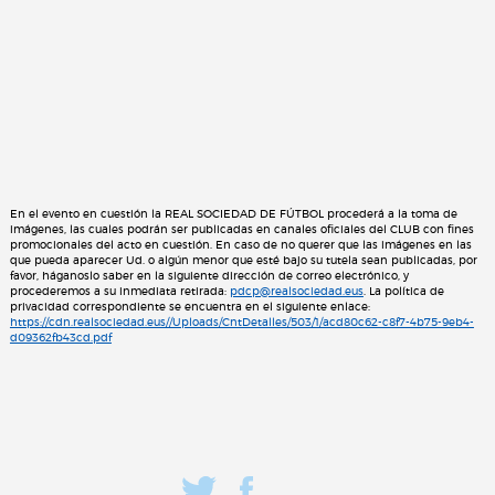
En el evento en cuestión la REAL SOCIEDAD DE FÚTBOL procederá a la toma de
imágenes, las cuales podrán ser publicadas en canales oficiales del CLUB con fines
promocionales del acto en cuestión. En caso de no querer que las imágenes en las
que pueda aparecer Ud. o algún menor que esté bajo su tutela sean publicadas, por
favor, háganoslo saber en la siguiente dirección de correo electrónico, y
procederemos a su inmediata retirada:
pdcp@realsociedad.eus
. La política de
privacidad correspondiente se encuentra en el siguiente enlace:
https://cdn.realsociedad.eus//Uploads/CntDetalles/503/1/acd80c62-c8f7-4b75-9eb4-
d09362fb43cd.pdf