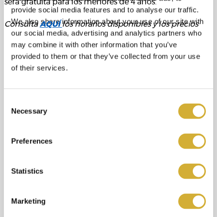
será gratuita para los menores de 4 años.
provide social media features and to analyse our traffic.
We also share information about your use of our site with
Consulta
AQUÍ
los horarios disponibles y los precios
our social media, advertising and analytics partners who
may combine it with other information that you’ve
provided to them or that they’ve collected from your use
of their services.
Consent
Necessary
Selection
Preferences
Statistics
Marketing