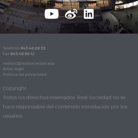
Teléfono
943 46 28 33
Fax
943 45 89 41
realsoc@realsociedad.eus
Aviso legal
Política de privacidad
Copyright
Todos los derechos reservados. Real Sociedad no se
hace responsable del contenido introducido por los
usuarios.